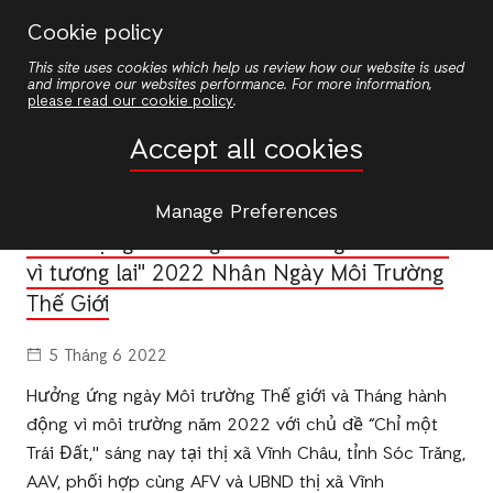
Nhảy
Cookie policy
đến
This site uses cookies which help us review how our website is used
nội
and improve our websites performance. For more information,
dung
please read our cookie policy
.
News
Accept all cookies
NEWS
/
LAND AND CLIMATE
Manage Preferences
Phát Động Chương Trình "Cùng tiến bước
vì tương lai" 2022 Nhân Ngày Môi Trường
Thế Giới
5 Tháng 6 2022
Hưởng ứng ngày Môi trường Thế giới và Tháng hành
động vì môi trường năm 2022 với chủ đề “Chỉ một
Trái Đất," sáng nay tại thị xã Vĩnh Châu, tỉnh Sóc Trăng,
AAV, phối hợp cùng AFV và UBND thị xã Vĩnh