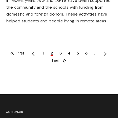
In recent years, AAV and LRP18 have been supported
the community and the schools with funding from
domestic and foreign donors. These activities have
helped students and people living in remote areas
First
First
Page
1
Trang
2
Page
3
Page
4
Page
5
Page
6
…
page
hiện
Last
Last
Pagination
thời
page
ACTIONAID