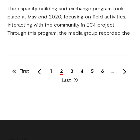
The capacity building and exchange program took
place at May end 2020, focusing on field activities,
interacting with the community in EC4 project.
Through this program, the media group recorded the
First
First
Page
1
Current
2
Page
3
Page
4
Page
5
Page
6
…
page
page
Last
Last
Pagination
page