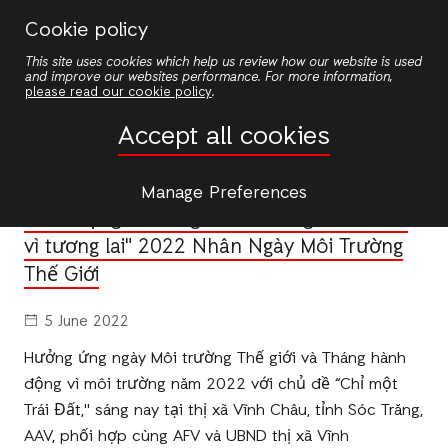
Skip
Cookie policy
to
This site uses cookies which help us review how our website is used
main
and improve our websites performance. For more information,
content
please read our cookie policy
.
News
Accept all cookies
NEWS
/
LAND AND CLIMATE
Manage Preferences
Phát Động Chương Trình "Cùng tiến bước
vì tương lai" 2022 Nhân Ngày Môi Trường
Thế Giới
5 June 2022
Hưởng ứng ngày Môi trường Thế giới và Tháng hành
động vì môi trường năm 2022 với chủ đề “Chỉ một
Trái Đất," sáng nay tại thị xã Vĩnh Châu, tỉnh Sóc Trăng,
AAV, phối hợp cùng AFV và UBND thị xã Vĩnh