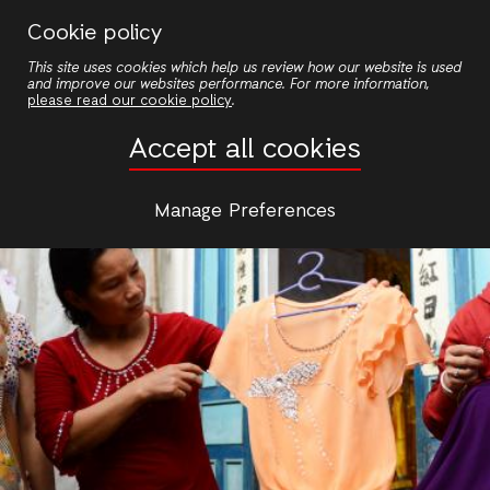
Skip
Cookie policy
to
This site uses cookies which help us review how our website is used
main
and improve our websites performance. For more information,
content
please read our cookie policy
.
Accept all cookies
Manage Preferences