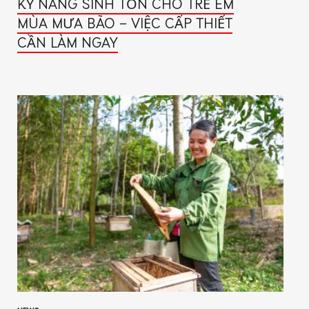
KỸ NĂNG SINH TỒN CHO TRẺ EM
MÙA MƯA BÃO – VIỆC CẤP THIẾT
CẦN LÀM NGAY