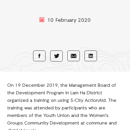
10 February 2020
Share
Share
Share
Share
with
with
with
with
Facebook
E-
LinkedIn
Twitter
Mail
On 19 December 2019, the Management Board of
the Development Program in Lam Ha District
organized a training on using S-City ActionAid. The
training was attended by participants who are
members of the Youth Union and the Women's
Groups Community Development at commune and