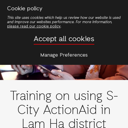
Nhảy
Cookie policy
đến
This site uses cookies which help us review how our website is used
nội
and improve our websites performance. For more information,
dung
please read our cookie policy
.
Accept all cookies
Manage Preferences
Training on using S-
City ActionAid in
Lam Ha district