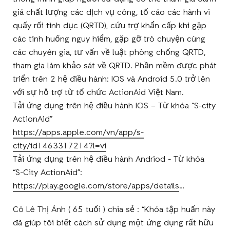
giá chất lượng các dịch vụ công, tố cáo các hành vi
quấy rối tình dục (QRTD), cứu trợ khẩn cấp khi gặp
các tình huống nguy hiểm, gặp gỡ trò chuyện cùng
các chuyên gia, tư vấn về luật phòng chống QRTD,
tham gia làm khảo sát về QRTD. Phần mềm được phát
triển trên 2 hệ điều hành: IOS và Android 5.0 trở lên
với sự hỗ trợ từ tổ chức ActionAid Việt Nam.
Tải ứng dụng trên hệ điều hành IOS – Từ khóa “S-city
ActionAid”
https://apps.apple.com/vn/app/s-
city/id1463317214?l=vi
Tải ứng dụng trên hệ điều hành Andriod - Từ khóa
“S-City ActionAid”:
https://play.google.com/store/apps/details
…
Cô Lê Thị Ánh ( 65 tuổi ) chia sẻ : “Khóa tập huấn này
đã giúp tôi biết cách sử dụng một ứng dụng rất hữu