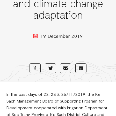
and climate change
adaptation
19 December 2019
Share
Share
Share
Share
with
with
with
with
Facebook
E-
LinkedIn
Twitter
Mail
In the past days of 22, 23 & 26/11/2019, the Ke
Sach Management Board of Supporting Program for
Development cooperated with Irrigation Department
of Soc Trang Province, Ke Sach District Culture and